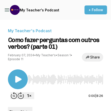
+ Follow
My Teacher's Podcast
My Teacher's Podcast
Como fazer perguntas com outros
verbos? (parte 01)
February 07, 2024
•
My Teacher's
•
Season 1
•
Share
Episode 11
Use Left/Right to seek, Home/End to jump to st
0:00
|
8:26